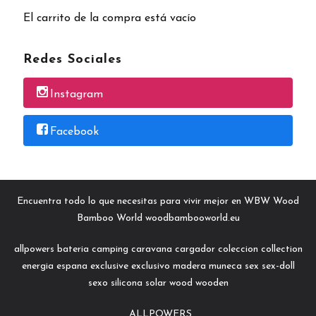
El carrito de la compra está vacío
Redes Sociales
Instagram
Facebook
Encuentra todo lo que necesitas para vivir mejor en WBW Wood
Bamboo World woodbambooworld.eu
allpowers
bateria
camping
caravana
cargador
coleccion
collection
energia
espana
exclusive
exclusivo
madera
muneca
sex
sex-doll
sexo
silicona
solar
wood
wooden
ALLPOWERS