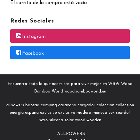
El carrito de la compra está vacío
Redes Sociales
Instagram
Facebook
Encuentra todo lo que necesitas para vivir mejor en WBW Wood
Bamboo World woodbambooworld.eu
allpowers
bateria
camping
caravana
cargador
coleccion
collection
energia
espana
exclusive
exclusivo
madera
muneca
sex
sex-doll
sexo
silicona
solar
wood
wooden
ALLPOWERS