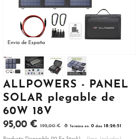
Envío de España
ALLPOWERS - PANEL
SOLAR plegable de
60W 18V
95,00 €
195,00 €
0
18:26:51
Termina en:
días
Producto Disponible
(10 En Stock)
-
(Imp. Incluidos)