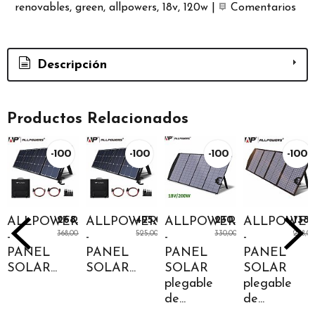
renovables
green
allpowers
18v
120w
|
Comentarios
Descripción
Productos Relacionados
-100
-100
-100
-100
€
€
€
€
ALLPOWERS
268,00 €
ALLPOWERS
425,00 €
ALLPOWERS
230,00 €
ALLPOWER
138
368,00 €
525,00 €
330,00 €
238,0
-
-
-
-
PANEL
PANEL
PANEL
PANEL
SOLAR...
SOLAR...
SOLAR
SOLAR
plegable
plegable
de...
de...