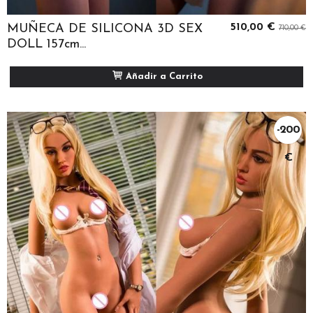
MUÑECA DE SILICONA 3D SEX
510,00 €
710,00 €
DOLL 157cm...
Añadir a Carrito
-200
€