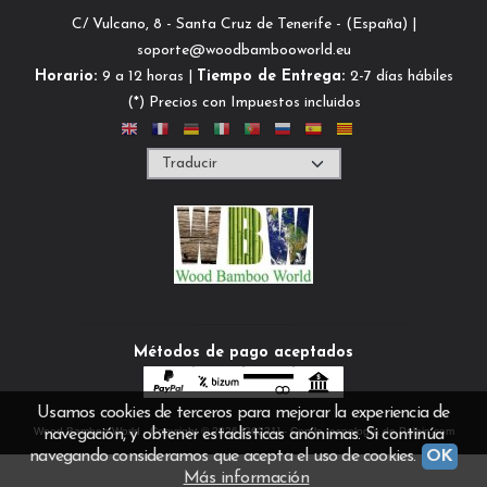
C/ Vulcano, 8 - Santa Cruz de Tenerife - (España) |
soporte@woodbambooworld.eu
Horario:
9 a 12 horas |
Tiempo de Entrega:
2-7 días hábiles
(*) Precios con Impuestos incluidos
Métodos de pago aceptados
Usamos cookies de terceros para mejorar la experiencia de
Wood Bamboo World
- Copyright © 2026 [26231] - Con la tecnología de Palbin.com
navegación, y obtener estadísticas anónimas. Si continúa
navegando consideramos que acepta el uso de cookies.
OK
Más información