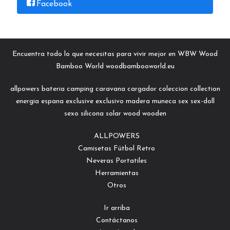
Facebook
Encuentra todo lo que necesitas para vivir mejor en WBW Wood
Bamboo World woodbambooworld.eu
allpowers
bateria
camping
caravana
cargador
coleccion
collection
energia
espana
exclusive
exclusivo
madera
muneca
sex
sex-doll
sexo
silicona
solar
wood
wooden
ALLPOWERS
Camisetas Fútbol Retro
Neveras Portatiles
Herramientas
Otros
Ir arriba
Contáctanos