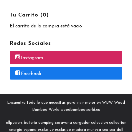
Tu Carrito (0)
El carrito de la compra está vacío
Redes Sociales
Instagram
Facebook
Encuentra todo lo que necesitas para vivir mejor en WBW Wood
Bamboo World woodbambooworld.eu
allpowers
bateria
camping
caravana
cargador
coleccion
collection
energia
espana
exclusive
exclusivo
madera
muneca
sex
sex-doll