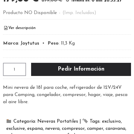
279,00 €
0
20:53:26
Termina en:
días
Producto NO Disponible
-
(Imp. Incluidos)
Ver descripción
Marca
:
Joytutus
•
Peso
:
11,3 Kg
Pedir Información
Mini nevera de 18l para coche, refrigerador de 12V/24V
para Camping, congelador, compresor, hogar, viaje, pesca
al aire libre.
Categoría:
Neveras Portatiles
|
Tags:
exclusivo
exclusive
espana
nevera
compresor
camper
caravana