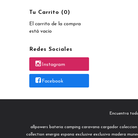
Tu Carrito (0)
El carrito de la compra
está vacío
Redes Sociales
Instagram
Facebook
Encuentra tod
allpowers
bateria
camping
caravana
cargador
coleccion
collection
energia
espana
exclusive
exclusivo
madera
mune