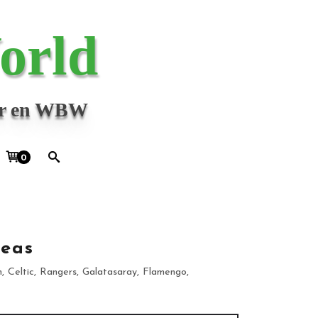
orld
jor en WBW
0
peas
, Celtic, Rangers, Galatasaray, Flamengo,