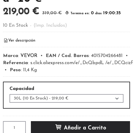
219,00 €
319,00 €
0
19:00:34
Termina en:
días
10 En Stock
-
(Imp. Incluidos)
Ver descripción
Marca
:
VEVOR
•
EAN / Cod. Barras
:
4015704266481
•
Referencia
:
s.click.aliexpress.com/e/_DcQbpdL /e/_DCQcizf
•
Peso
:
11,4 Kg
Capacidad
Añadir a Carrito