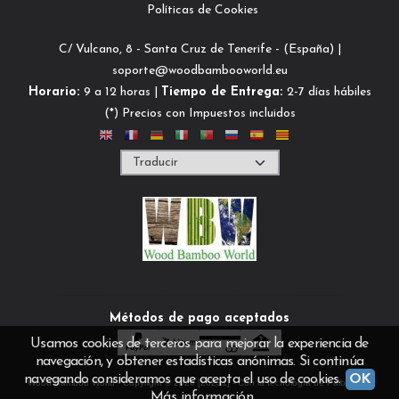
Políticas de Cookies
C/ Vulcano, 8 - Santa Cruz de Tenerife - (España) |
soporte@woodbambooworld.eu
Horario:
9 a 12 horas |
Tiempo de Entrega:
2-7 días hábiles
(*) Precios con Impuestos incluidos
Métodos de pago aceptados
Usamos cookies de terceros para mejorar la experiencia de
navegación, y obtener estadísticas anónimas. Si continúa
navegando consideramos que acepta el uso de cookies.
OK
Wood Bamboo World
- Copyright © 2026 [26231] - Con la tecnología de Palbin.com
Más información