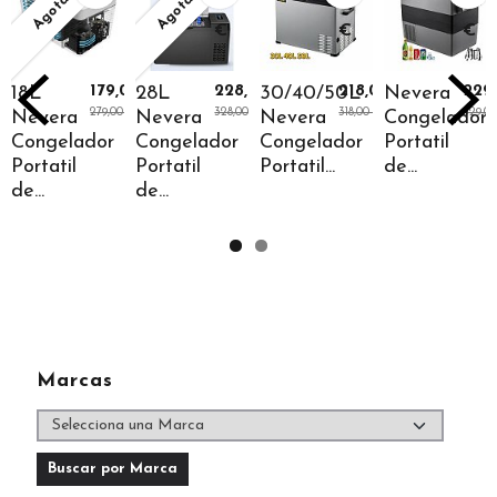
Agotado
Agotado
€
€
€
€
18L
179,00 €
28L
228,00 €
30/40/50L
218,00 €
Nevera
229
279,00 €
328,00 €
318,00 €
329,0
Nevera
Nevera
Nevera
Congelador
Congelador
Congelador
Congelador
Portatil
Portatil
Portatil
Portatil...
de...
de...
de...
Marcas