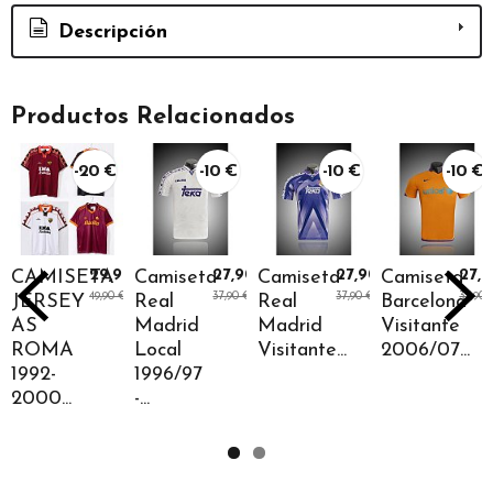
Descripción
Productos Relacionados
-20 €
-10 €
-10 €
-10 €
CAMISETA
29,90 €
Camiseta
27,90 €
Camiseta
27,90 €
Camiseta
27,
49,90 €
37,90 €
37,90 €
37,90 
JERSEY
Real
Real
Barcelona
AS
Madrid
Madrid
Visitante
ROMA
Local
Visitante...
2006/07...
1992-
1996/97
2000...
-...