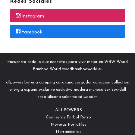
Redes Sociales
Instagram
Facebook
Encuentra todo lo que necesitas para vivir mejor en WBW Wood
Bamboo World woodbambooworld.eu
allpowers
bateria
camping
caravana
cargador
coleccion
collection
energia
espana
exclusive
exclusivo
madera
muneca
sex
sex-doll
sexo
silicona
solar
wood
wooden
ALLPOWERS
Camisetas Fútbol Retro
Neveras Portatiles
Herramientas