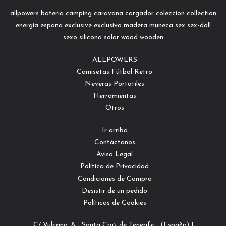
allpowers
bateria
camping
caravana
cargador
coleccion
collection
energia
espana
exclusive
exclusivo
madera
muneca
sex
sex-doll
sexo
silicona
solar
wood
wooden
ALLPOWERS
Camisetas Fútbol Retro
Neveras Portatiles
Herramientas
Otros
Ir arriba
Contáctanos
Aviso Legal
Política de Privacidad
Condiciones de Compra
Desistir de un pedido
Políticas de Cookies
C/ Vulcano, 8 - Santa Cruz de Tenerife - (España) |