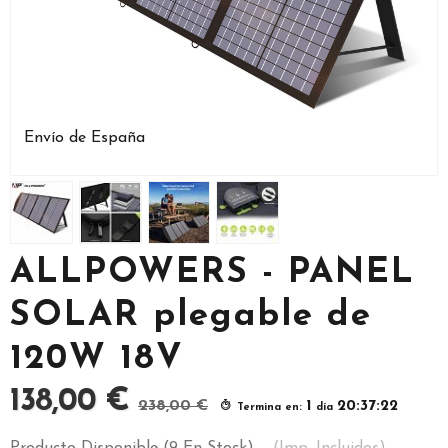
Envío de España
ALLPOWERS - PANEL
SOLAR plegable de
120W 18V
138,00 €
238,00 €
1
20:37:21
Termina en:
día
Producto Disponible
(9 En Stock)
-
(Imp. Incluidos)