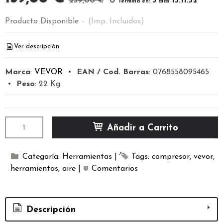
239,00 €
3
13:11:52
Termina en:
días
Producto Disponible
-
(Imp. Incluidos)
Ver descripción
Marca
:
VEVOR
•
EAN / Cod. Barras
:
0768558095465
•
Peso
:
22 Kg
Añadir a Carrito
Categoría:
Herramientas
|
Tags:
compresor
vevor
herramientas
aire
|
Comentarios
Descripción