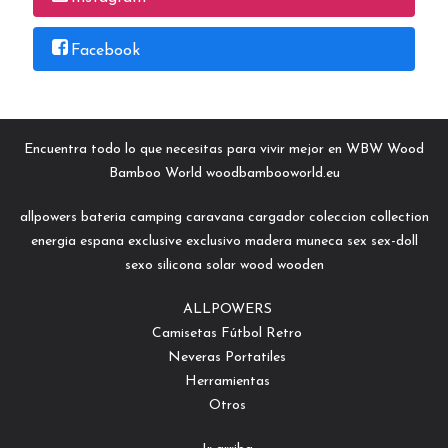
Facebook
Encuentra todo lo que necesitas para vivir mejor en WBW Wood
Bamboo World woodbambooworld.eu
allpowers
bateria
camping
caravana
cargador
coleccion
collection
energia
espana
exclusive
exclusivo
madera
muneca
sex
sex-doll
sexo
silicona
solar
wood
wooden
ALLPOWERS
Camisetas Fútbol Retro
Neveras Portatiles
Herramientas
Otros