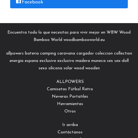
Facebook
Encuentra todo lo que necesitas para vivir mejor en WBW Wood
Bamboo World woodbambooworld.eu
allpowers
bateria
camping
caravana
cargador
coleccion
collection
energia
espana
exclusive
exclusivo
madera
muneca
sex
sex-doll
sexo
silicona
solar
wood
wooden
ALLPOWERS
Camisetas Fútbol Retro
Neveras Portatiles
Herramientas
Otros
Ir arriba
Contáctanos