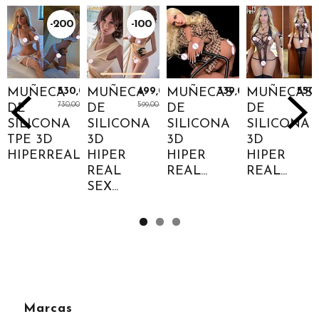
-200
-100
€
€
MUÑECA
530,00 €
MUÑECA
499,00 €
MUÑECAS
339,00 €
MUÑECAS
550
730,00 €
599,00 €
DE
DE
DE
DE
SILICONA
SILICONA
SILICONA
SILICONA
TPE 3D
3D
3D
3D
HIPERREAL...
HIPER
HIPER
HIPER
REAL
REAL...
REAL...
SEX...
Marcas