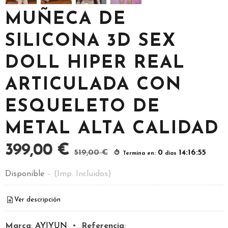
MUÑECA DE
SILICONA 3D SEX
DOLL HIPER REAL
ARTICULADA CON
ESQUELETO DE
METAL ALTA CALIDAD
399,00 €
519,00 €
0
14:16:54
Termina en:
días
Disponible
-
(Imp. Incluidos)
Ver descripción
Marca
:
AYIYUN
•
Referencia
: